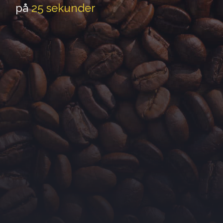
p
u
n
d
e
e
å
2
5
k
s
r