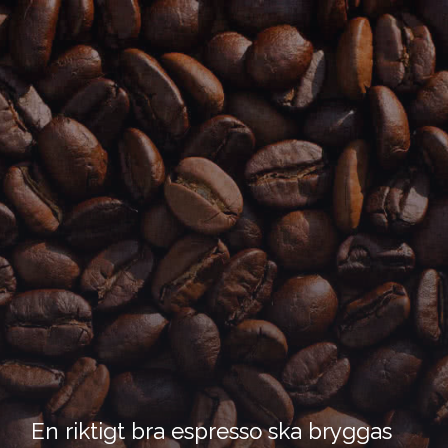
E
n
g
b
p
b
g
g
e
e
o
k
a
k
a
y
a
s
s
s
s
s
r
t
t
r
r
r
i
i